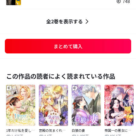
748
全2巻を表示する
まとめて購入
この作品の読者によく読まれている作品
1年だけ私を愛してください
宮殿の気まぐれ皇女【タテヨミ】
白狼の妻
帝国一の悪女に溺愛がとまりません！
1,475万
4.4万
3,098万
406.5万