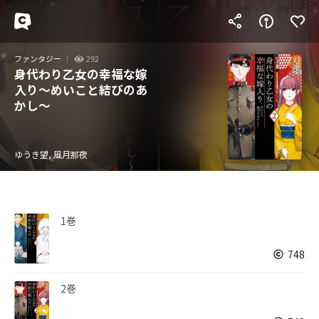
ファンタジー
292
身代わり乙女の幸福な嫁
入り～めいこと結びのあ
かし～
ゆうき望, 風月那夜
1巻
748
2巻