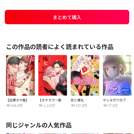
まとめて購入
この作品の読者によく読まれている作品
【白黒タテ版】孕むまで乱れいけ～身代わり花嫁と軍服の猛愛
【タテカラー版】漣蒼士に処女を捧ぐ～さあ、じっくり愛でましょうか
恋と弾丸
サレタガワのブルー【タテヨミ】
356.8万
1,125万
257.8万
77.6万
同じジャンルの人気作品