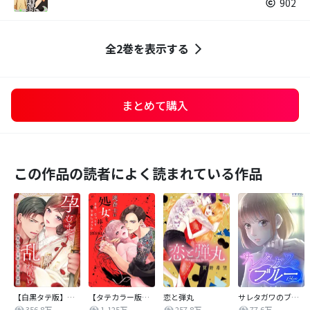
902
全2巻を表示する
まとめて購入
この作品の読者によく読まれている作品
【白黒タテ版】孕むまで乱れいけ～身代わり花嫁と軍服の猛愛
【タテカラー版】漣蒼士に処女を捧ぐ～さあ、じっくり愛でましょうか
恋と弾丸
サレタガワのブルー【タテヨミ】
356.8万
1,125万
257.8万
77.6万