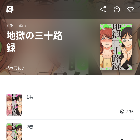
恋愛
3
地獄の三十路
録
結木万紀子
1巻
836
2巻