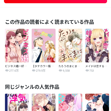
この作品の読者によく読まれている作品
ビジネス婚ー好きになったら離婚しますー
【タテカラー版】さぁ、ラブの時間です！
たろうのまにまに【単話】
メイドは恋する蜂谷くん【マイクロ】
277.6万
279.9万
9,558
753
同じジャンルの人気作品