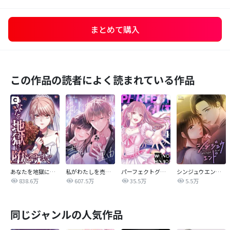
まとめて購入
この作品の読者によく読まれている作品
あなたを地獄に堕とすまで
私がわたしを売る理由
パーフェクトグリッター
シンジュウエンド【タテヨミ】
838.6万
607.5万
35.5万
5.5万
同じジャンルの人気作品