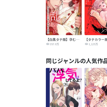
【白黒タテ版】孕むまで乱れいけ～身代わり花嫁と軍服の猛愛
357.0万
1,125万
同じジャンルの人気作