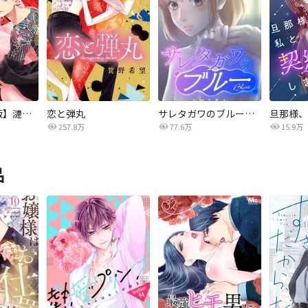
【タテカラー版】漣蒼士に処女を捧ぐ～さあ、じっくり愛でましょうか
恋と弾丸
サレタガワのブルー【タテヨミ】
257.8万
77.6万
15.9万
品