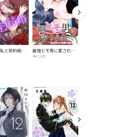
旦那様、私と契約結婚しませんか？【タテヨミ】
最強ヒモ男に愛されまして
Perfect Crime
氷
1.6万
206.5万