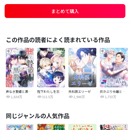
まとめて購入
この作品の読者によく読まれている作品
声なき贄姫と黒龍の結婚
陛下わたしを忘れてください
外科医エリーゼ
灰かぶり令嬢と行き遅れ元王太子の結婚
1,634万
311.5万
2,944万
1,753万
同じジャンルの人気作品