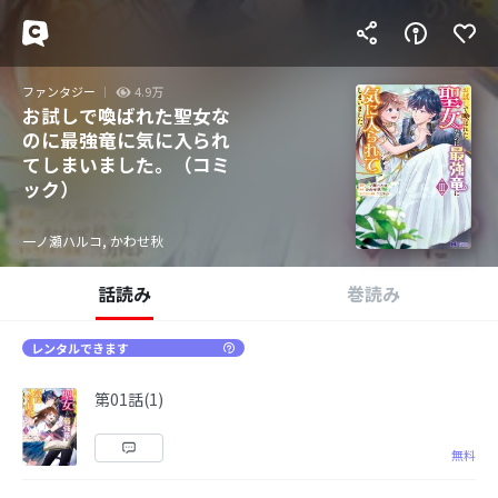
ファンタジー
4.9万
お試しで喚ばれた聖女な
のに最強竜に気に入られ
てしまいました。（コミ
ック）
一ノ瀬ハルコ, かわせ秋
話読み
巻読み
レンタルできます
第01話(1)
無料