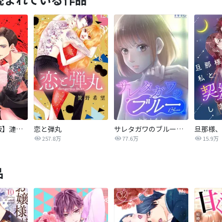
【タテカラー版】漣蒼士に処女を捧ぐ～さあ、じっくり愛でましょうか
恋と弾丸
サレタガワのブルー【タテヨミ】
257.8万
77.6万
15.9万
品