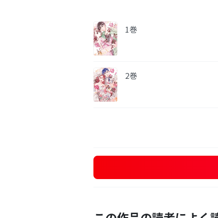
1巻
2巻
この作品の読者によく