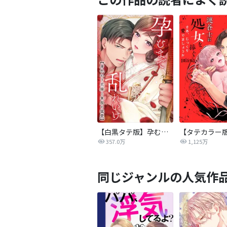
【白黒タテ版】孕むまで乱れいけ～身代わり花嫁と軍服の猛愛
357.0万
1,125万
同じジャンルの人気作