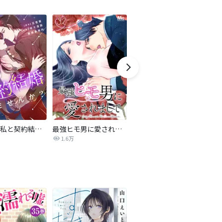
旦那様、私と契約結婚しませんか？【タテヨミ】
最強ヒモ男に愛されまして
Perfect Crime
氷
1.6万
206.5万