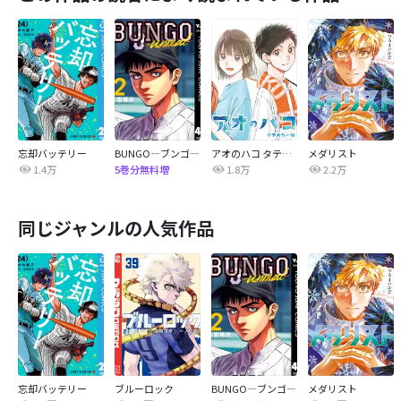
忘却バッテリー
BUNGO―ブンゴ―
アオのハコ タテカラー版【タテヨミ】
メダリスト
1.4万
1.8万
2.2万
5巻分無料増
同じジャンルの人気作品
忘却バッテリー
ブルーロック
BUNGO―ブンゴ―
メダリスト