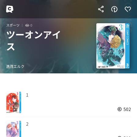
スポーツ
0
ツーオンアイ
ス
逸茂エルク
1
502
2