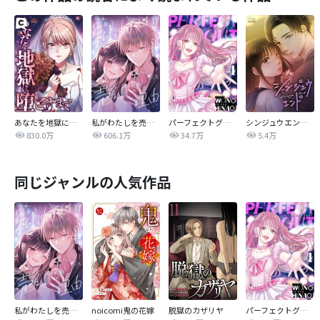
あなたを地獄に堕とすまで
私がわたしを売る理由
パーフェクトグリッター
シンジュウエンド【タテヨミ】
830.0万
606.1万
34.7万
5.4万
同じジャンルの人気作品
私がわたしを売る理由
noicomi鬼の花嫁
脱獄のカザリヤ
パーフェクトグリッター