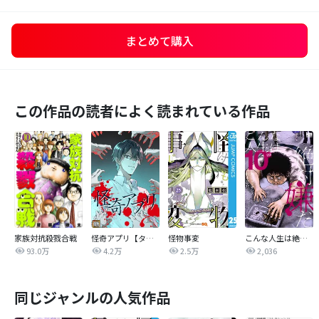
まとめて購入
この作品の読者によく読まれている作品
家族対抗殺戮合戦
怪奇アプリ【タテヨミ】
怪物事変
こんな人生は絶対嫌だ
93.0万
4.2万
2.5万
2,036
同じジャンルの人気作品