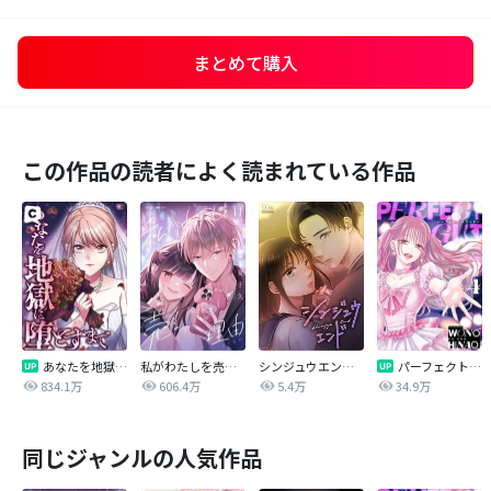
まとめて購入
この作品の読者によく読まれている作品
あなたを地獄に堕とすまで
私がわたしを売る理由
シンジュウエンド【タテヨミ】
パーフェクトグリッター
834.1万
606.4万
5.4万
34.9万
同じジャンルの人気作品