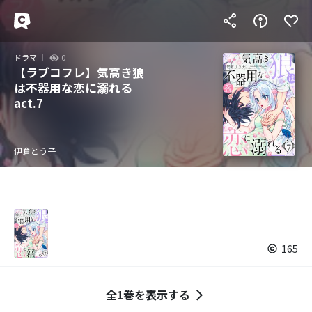
ドラマ
0
【ラブコフレ】気高き狼
は不器用な恋に溺れる
act.7
伊倉とう子
165
全1巻を表示する