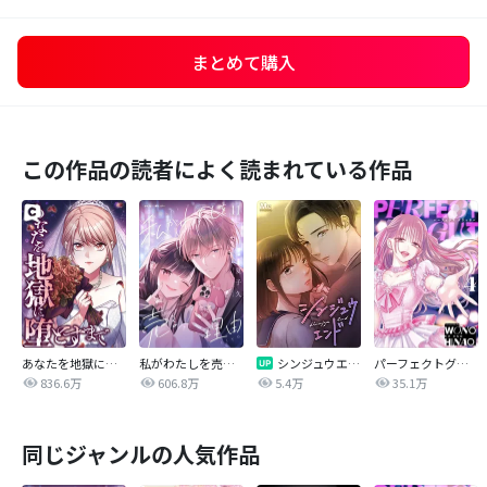
まとめて購入
この作品の読者によく読まれている作品
あなたを地獄に堕とすまで
私がわたしを売る理由
シンジュウエンド【タテヨミ】
パーフェクトグリッター
836.6万
606.8万
5.4万
35.1万
同じジャンルの人気作品