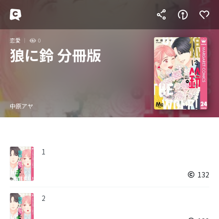
恋愛
0
狼に鈴 分冊版
中原アヤ
1
132
2