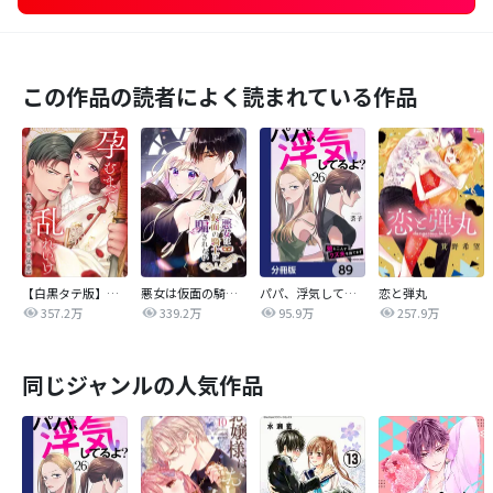
この作品の読者によく読まれている作品
【白黒タテ版】孕むまで乱れいけ～身代わり花嫁と軍服の猛愛
悪女は仮面の騎士に騙されない
パパ、浮気してるよ？娘と二人でクズ夫を捨てます【分冊版】
恋と弾丸
357.2万
339.2万
95.9万
257.9万
同じジャンルの人気作品