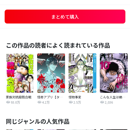
まとめて購入
この作品の読者によく読まれている作品
家族対抗殺戮合戦
怪奇アプリ【タテヨミ】
怪物事変
こんな人生は絶対嫌だ
93.0万
4.2万
2.5万
2,036
同じジャンルの人気作品