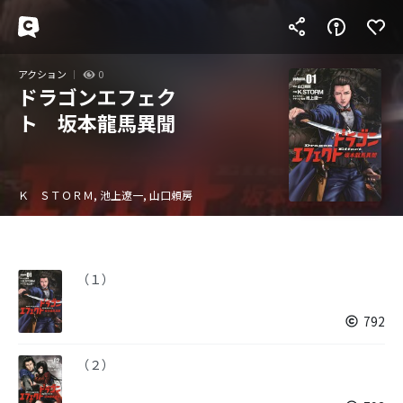
アクション
0
ドラゴンエフェク
ト 坂本龍馬異聞
Ｋ ＳＴＯＲＭ, 池上遼一, 山口頼房
（１）
792
（２）