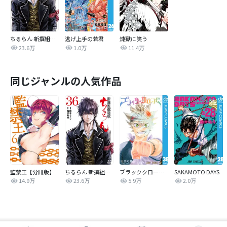
ちるらん 新撰組鎮魂歌
逃げ上手の若君
煉獄に笑う
23.6万
1.0万
11.4万
同じジャンルの人気作品
監禁王【分冊版】
ちるらん 新撰組鎮魂歌
ブラッククローバー
SAKAMOTO DAYS
14.9万
23.6万
5.9万
2.0万