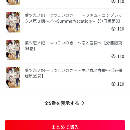
110
葉ツ恋ノ記―はつこいのき― ～ファム・コンプレッ
クス第３話～／～SummerVacation～【分冊版第03
巻】
110
葉ツ恋ノ記―はつこいのき―～恋と盲目～【分冊版第
04巻】
110
葉ツ恋ノ記―はつこいのき―～牛若丸と弁慶～【分冊
版第05巻】
110
全5巻を表示する
まとめて購入