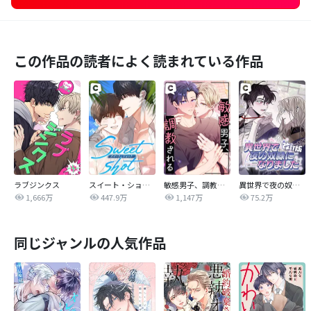
この作品の読者によく読まれている作品
ラブジンクス
スイート・ショット
敏感男子、調教される
異世界で夜の奴隷になりました【改訂版】
1,666万
447.9万
1,147万
75.2万
同じジャンルの人気作品