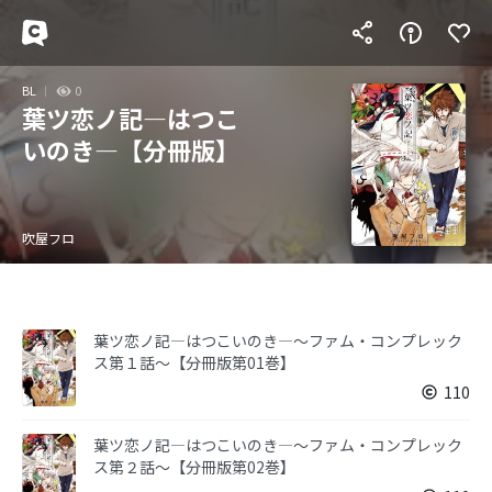
BL
0
葉ツ恋ノ記―はつこ
いのき―【分冊版】
吹屋フロ
葉ツ恋ノ記―はつこいのき―～ファム・コンプレック
ス第１話～【分冊版第01巻】
110
葉ツ恋ノ記―はつこいのき―～ファム・コンプレック
ス第２話～【分冊版第02巻】