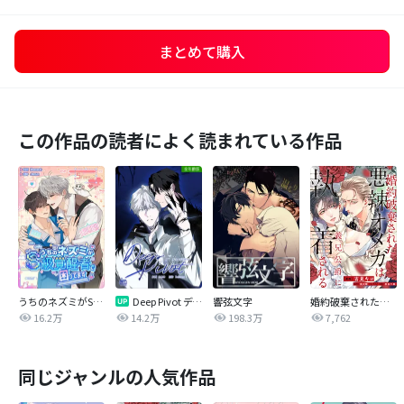
まとめて購入
この作品の読者によく読まれている作品
うちのネズミがS級覚醒者で困ってます
Deep Pivot ディープピボット【全年齢版】
響弦文字
婚約破棄された悪辣オメガは義兄公爵に執着される 【連載版】
16.2万
14.2万
198.3万
7,762
同じジャンルの人気作品