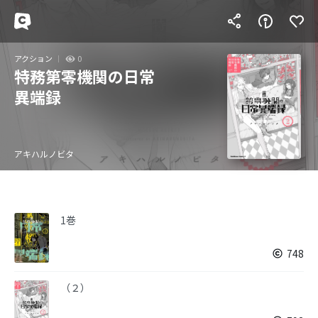
アクション
0
特務第零機関の日常
異端録
アキハルノビタ
1巻
748
（２）