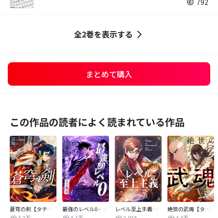
792
全2巻を表示する
まとめて購入
この作品の読者によく読まれている作品
蒼穹の剣【タテヨミ】
最強のレベル0 -解析スキルで完全無双-【タテヨミ】
レベル至上主義【タテヨミ】
絶世の武魂【タテヨミ】
3.2万
3.1万
2,934
4.4万