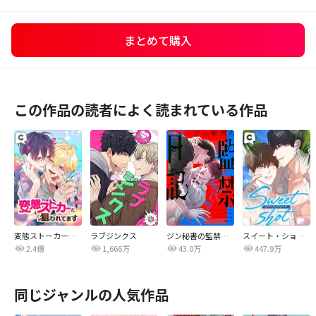
まとめて購入
この作品の読者によく読まれている作品
変態ストーカーに狙われてます
ラブジンクス
ジン秘書の監禁日記【タテヨミ】
スイート・ショット
2.4億
1,666万
43.0万
447.9万
同じジャンルの人気作品