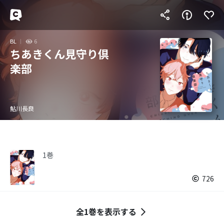
BL
6
ちあきくん見守り倶
楽部
鮎川長良
1巻
726
全1巻を表示する