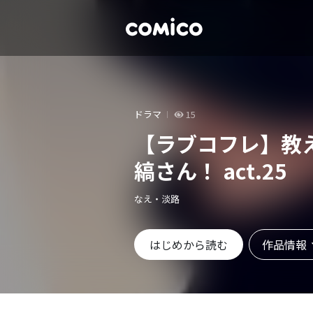
ドラマ
15
【ラブコフレ】教
縞さん！ act.25
なえ・淡路
作品情報
はじめから読む