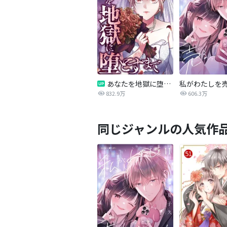
あなたを地獄に堕とすまで
私がわたしを
832.9万
606.3万
同じジャンルの人気作