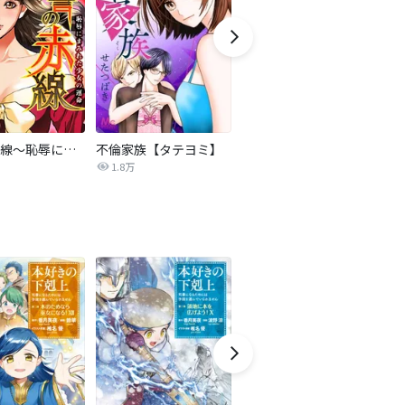
復讐の赤線～恥辱にまみれた少女の運命～【タテヨミ】
不倫家族【タテヨミ】
セフレの品格―プライド―
1.8万
306.3万