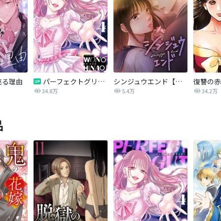
売る理由
パーフェクトグリッター
シンジュウエンド【タテヨミ】
34.8万
5.4万
34.2万
品