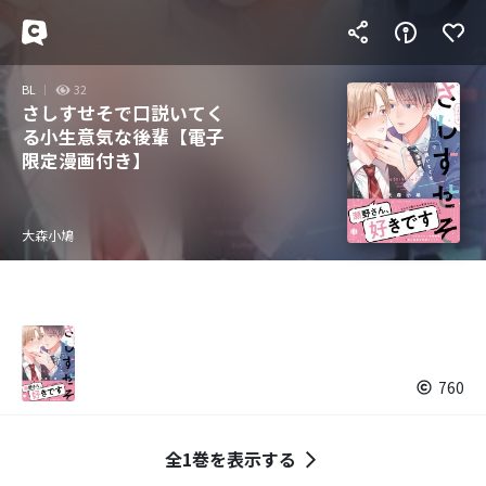
BL
32
さしすせそで口説いてく
る小生意気な後輩【電子
限定漫画付き】
大森小鳩
760
全1巻を表示する