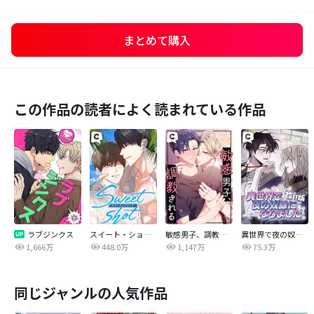
まとめて購入
この作品の読者によく読まれている作品
ラブジンクス
スイート・ショット
敏感男子、調教される
異世界で夜の奴隷になりました【改訂版】
1,666万
448.0万
1,147万
75.3万
同じジャンルの人気作品