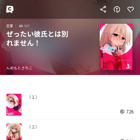
恋愛
567
ぜったい彼氏とは別
れません！
んめもとさちこ
（１）
726
（２）