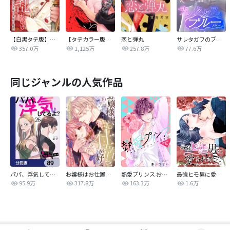
【白黒タテ版】孕むまで乱れいけ～身代わり花嫁と軍服の猛愛
【タテカラー版】漣蒼士に処女を捧ぐ～さあ、じっくり愛でましょうか
恋と弾丸
サレタガワのブルー【タテヨミ】
357.0万
1,125万
257.8万
77.6万
同じジャンルの人気作品
パパ、浮気してるよ？娘と二人でクズ夫を捨てます【分冊版】
お嬢様はお仕置きが好き
熱愛プリンス お兄ちゃんはキミが好き
最強ヒモ男に愛されまして
95.9万
317.8万
163.3万
1.6万