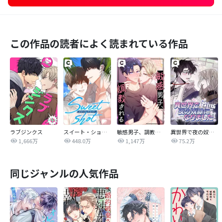
この作品の読者によく読まれている作品
ラブジンクス
スイート・ショット
敏感男子、調教される
異世界で夜の奴隷になりました【改訂版】
1,666万
448.0万
1,147万
75.2万
同じジャンルの人気作品