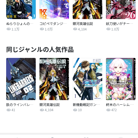
ぬらりひょんの孫 モノクロ版
コピペでダンジョン攻略！【タテヨミ】
銀河英雄伝説
妖刀使いがチートスキルをもって異世界放浪 ～生まれ持ったチートは最強！！～
1.1万
1.0万
4,104
1.0万
同じジャンルの人気作品
鉄のラインバレル 完全版
銀河英雄伝説
新機動戦記ガンダムW 0．5 PREVENTER-7
終末のハーレム ファンタジア セミカラー版
41
4,104
10
472