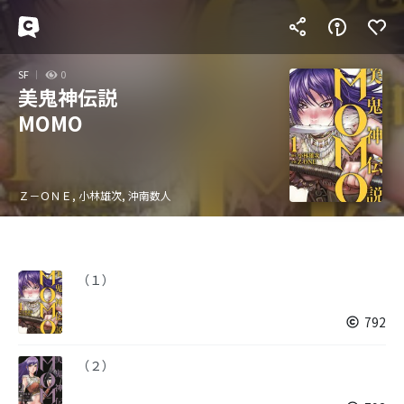
SF
0
美鬼神伝説
MOMO
Ｚ－ＯＮＥ, 小林雄次, 沖南数人
（１）
792
（２）