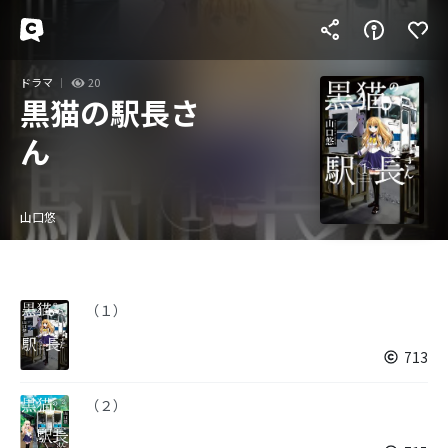
ドラマ
20
黒猫の駅長さ
ん
山口悠
（１）
713
（２）