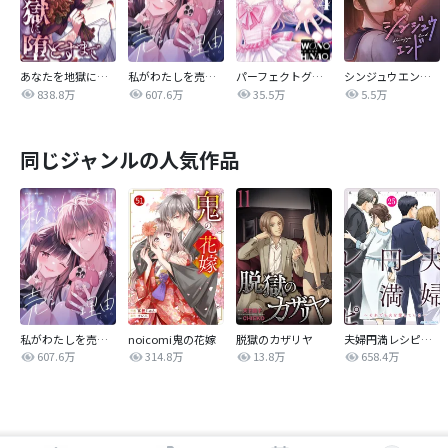
あなたを地獄に堕とすまで
私がわたしを売る理由
パーフェクトグリッター
シンジュウエンド【タテヨミ】
838.8万
607.6万
35.5万
5.5万
同じジャンルの人気作品
私がわたしを売る理由
noicomi鬼の花嫁
脱獄のカザリヤ
夫婦円満レシピ～それでも夫を愛している～
607.6万
314.8万
13.8万
658.4万