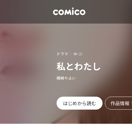
ドラマ
25
私とわたし
横嶋やよい
作品情報
はじめから読む