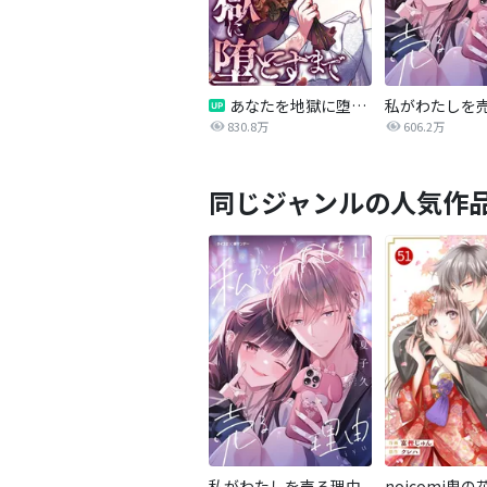
あなたを地獄に堕とすまで
私がわたしを
830.8万
606.2万
同じジャンルの人気作
私がわたしを売る理由
noicomi鬼の