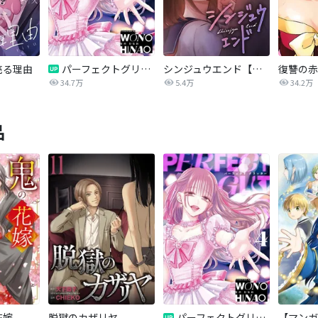
売る理由
パーフェクトグリッター
シンジュウエンド【タテヨミ】
34.7万
5.4万
34.2万
品
花嫁
脱獄のカザリヤ
パーフェクトグリッター