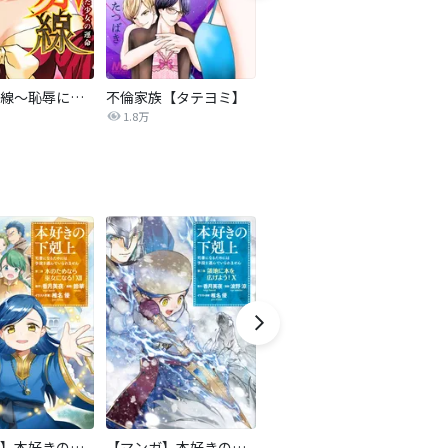
復讐の赤線～恥辱にまみれた少女の運命～【タテヨミ】
不倫家族【タテヨミ】
セフレの品格―プライド―
1.8万
306.3万
【マンガ】本好きの下剋上 第二部
【マンガ】本好きの下剋上 第三部
隣国の王太子が奴隷として売られていたので買ってみました【単話】
天