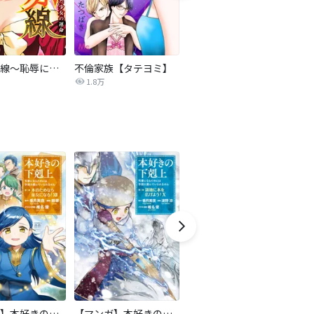
復讐の赤線～恥辱にまみれた少女の運命～【タテヨミ】
不倫家族【タテヨミ】
夫を社会的に抹殺する5つの方法
1.8万
629.5万
【マンガ】本好きの下剋上 第二部
【マンガ】本好きの下剋上 第三部
隣国の王太子が奴隷として売られていたので買ってみました【単話】
天