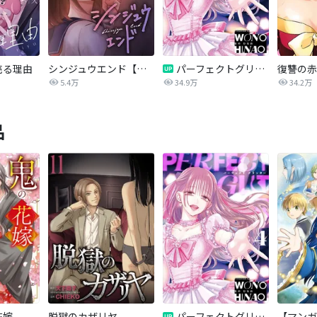
売る理由
シンジュウエンド【タテヨミ】
パーフェクトグリッター
5.4万
34.9万
34.2万
品
花嫁
脱獄のカザリヤ
パーフェクトグリッター