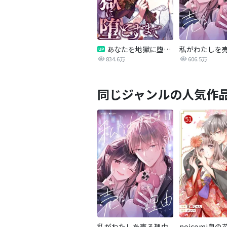
あなたを地獄に堕とすまで
私がわたしを
834.6万
606.5万
同じジャンルの人気作
私がわたしを売る理由
noicomi鬼の