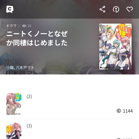
ドラマ
16
ニートくノ一となぜ
か同棲はじめました
小龍, 八木戸マト
(2)
1144
(3)