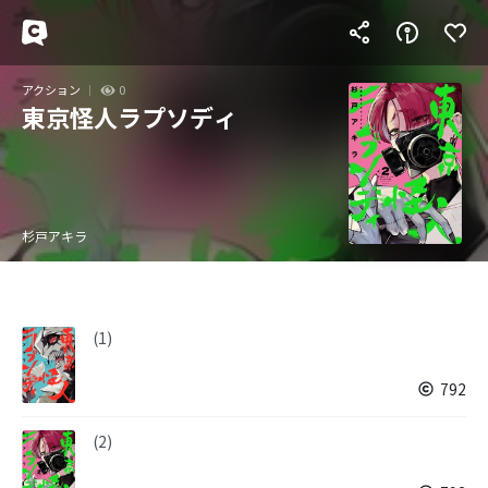
アクション
0
東京怪人ラプソディ
杉戸アキラ
(1)
792
(2)