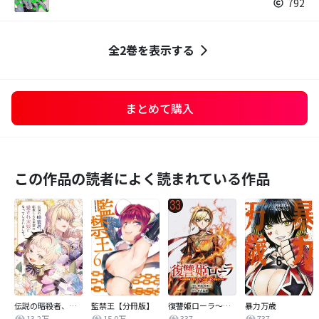
792
全2巻を表示する
まとめて購入
この作品の読者によく読まれている作品
伝説の暗殺者、転生したら王家の愛され末娘になってしまいまして。【タテヨミ】
監禁王【分冊版】
復讐姫ローラ～お姉様を生贄にしたこの国はもう要らない～(話売り)
暴力万歳
13.2万
15.0万
337
737