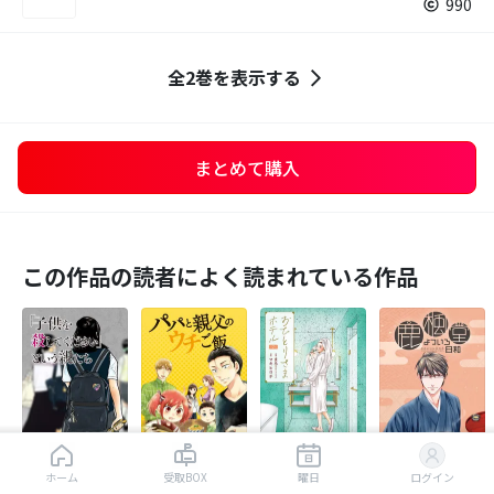
990
全2巻を表示する
まとめて購入
この作品の読者によく読まれている作品
はじめから読む
【タテカラー版】｢子供を殺してください｣という親たち
【タテカラー版】パパと親父のウチご飯
おひとりさまホテル
【タテカラー版】鹿楓堂よついろ日和
ホーム
受取BOX
曜日
ログイン
472.0万
1,107万
27.3万
892.6万