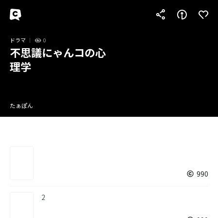
ドラマ
0
不思議にゃんコの心
理学
たぁぽん
990
2