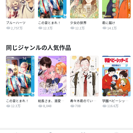
ブルーハーツ
この音とまれ！
少女の世界
君に届け
2,757万
12.3万
12.2万
14.1万
同じジャンルの人気作品
この音とまれ！
総長さま、溺愛中につき。～最強イケメンと愛され寮生活！？～ 分冊版
寿々木君のていねいな生活
学園ベビーシッターズ
12.3万
8,048
708
116.6万