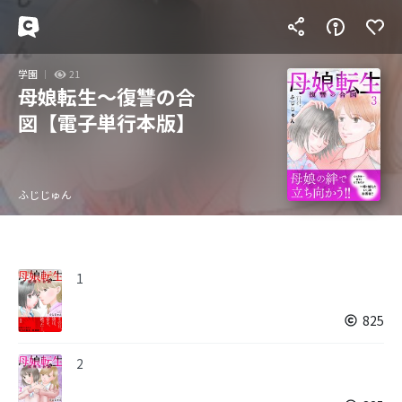
学園
21
母娘転生～復讐の合
図【電子単行本版】
ふじじゅん
1
825
2