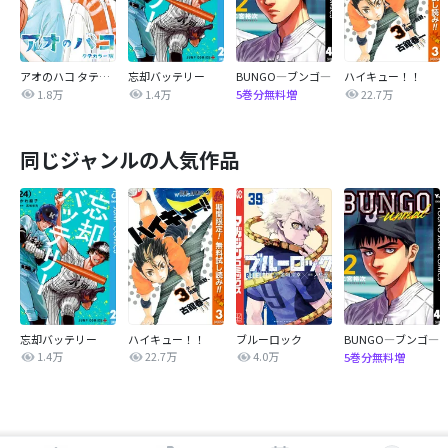
アオのハコ タテカラー版【タテヨミ】
忘却バッテリー
BUNGO―ブンゴ―
ハイキュー！！
1.8万
1.4万
22.7万
5巻分無料増
同じジャンルの人気作品
忘却バッテリー
ハイキュー！！
ブルーロック
BUNGO―ブンゴ―
1.4万
22.7万
4.0万
5巻分無料増