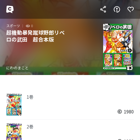
スポーツ
0
超機動暴発蹴球野郎リベ
ロの武田 超合本版
にわのまこと
1巻
1980
2巻