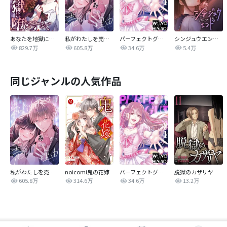
あなたを地獄に堕とすまで
私がわたしを売る理由
パーフェクトグリッター
シンジュウエンド【タテヨミ】
829.7万
605.8万
34.6万
5.4万
同じジャンルの人気作品
私がわたしを売る理由
noicomi鬼の花嫁
パーフェクトグリッター
脱獄のカザリヤ
605.8万
314.6万
34.6万
13.2万