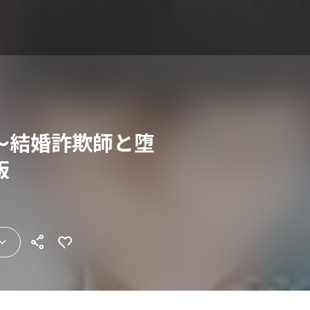
～結婚詐欺師と堕
版