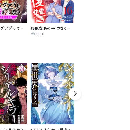
マッチングアプリで嘘をついたら～向井地未来編～【タテヨミ】
最低なあの子に捧ぐこの復讐 分冊版
あなたのご主人、私にください
1,918
226
今夜もシリアルキラーと待ち合わせ 分冊版
シリアルキラー異世界に降り立つ
不倫垢