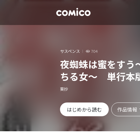
サスペンス
704
夜蜘蛛は蜜をすう
ちる女～ 単行本
葵抄
作品情報
はじめから読む