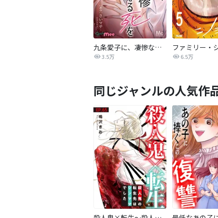
九条愛子に、凄惨なる死を【タテヨミ】
ファミリー・
3.5万
6.5万
同じジャンルの人気作
殺人鬼×転生～殺人鬼の転生先はシンママでした～