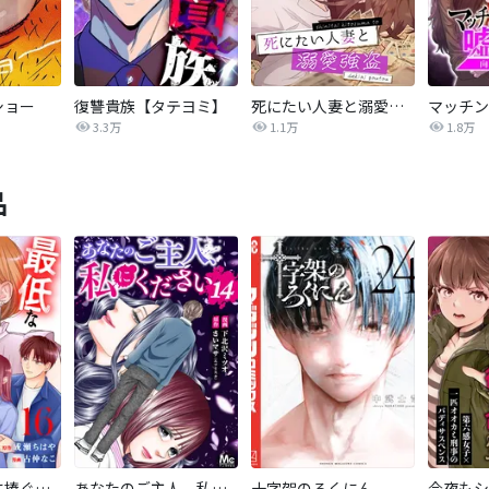
ショー
復讐貴族【タテヨミ】
死にたい人妻と溺愛強盗【タテヨミ】
3.3万
1.1万
1.8万
品
最低なあの子に捧ぐこの復讐 分冊版
あなたのご主人、私にください
十字架のろくにん