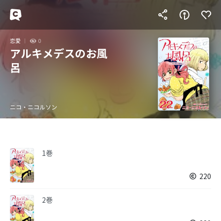
恋愛
0
アルキメデスのお風
呂
ニコ・ニコルソン
1巻
220
2巻