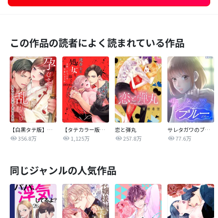
この作品の読者によく読まれている作品
【白黒タテ版】孕むまで乱れいけ～身代わり花嫁と軍服の猛愛
【タテカラー版】漣蒼士に処女を捧ぐ～さあ、じっくり愛でましょうか
恋と弾丸
サレタガワのブルー【タテヨミ】
356.8万
1,125万
257.8万
77.6万
同じジャンルの人気作品