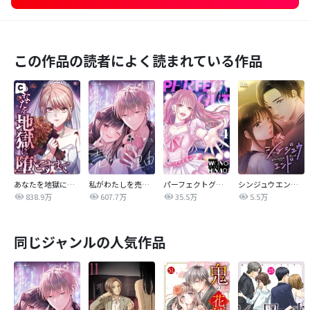
この作品の読者によく読まれている作品
あなたを地獄に堕とすまで
私がわたしを売る理由
パーフェクトグリッター
シンジュウエンド【タテヨミ】
838.9万
607.7万
35.5万
5.5万
同じジャンルの人気作品