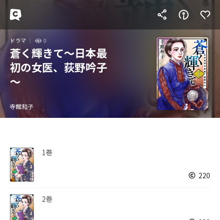
ドラマ
0
蒼く輝きて～日本最
初の女医、荻野吟子
～
寺館和子
1巻
220
2巻