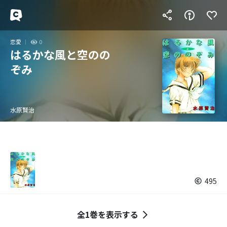
恋愛
0
はるかな風と空のの
ぞみ
水原賢治
495
全1巻を表示する