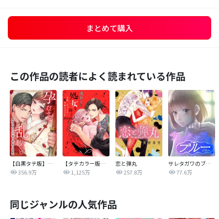
まとめて購入
この作品の読者によく読まれている作品
【白黒タテ版】孕むまで乱れいけ～身代わり花嫁と軍服の猛愛
【タテカラー版】漣蒼士に処女を捧ぐ～さあ、じっくり愛でましょうか
恋と弾丸
サレタガワのブルー【タテヨミ】
356.9万
1,125万
257.8万
77.6万
同じジャンルの人気作品