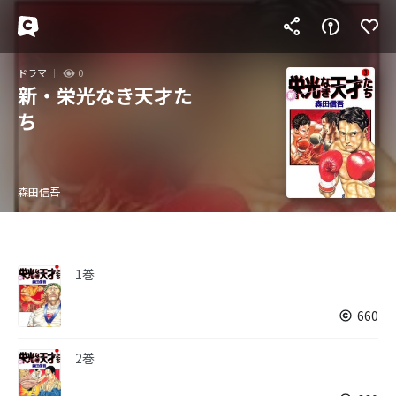
ドラマ
0
新・栄光なき天才た
ち
森田信吾
1巻
660
2巻