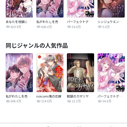
あなたを地獄に堕とすまで
私がわたしを売る理由
パーフェクトグリッター
シンジュウエンド【タテヨミ】
829.9万
606.0万
34.6万
5.4万
同じジャンルの人気作品
私がわたしを売る理由
noicomi鬼の花嫁
脱獄のカザリヤ
パーフェクトグリッター
606.0万
314.6万
13.3万
34.6万