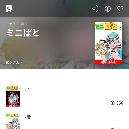
ドラマ
0
ミニぱと
柳沢きみお
1巻
660
2巻