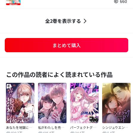
660
全2巻を表示する
まとめて購入
この作品の読者によく読まれている作品
あなたを地獄に堕とすまで
私がわたしを売る理由
パーフェクトグリッター
シンジュウエンド【タテヨミ】
829.7万
605.8万
34.6万
5.4万