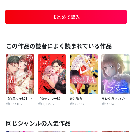
まとめて購入
この作品の読者によく読まれている作品
【白黒タテ版】孕むまで乱れいけ～身代わり花嫁と軍服の猛愛
【タテカラー版】漣蒼士に処女を捧ぐ～さあ、じっくり愛でましょうか
恋と弾丸
サレタガワのブルー【タテヨミ】
357.0万
1,125万
257.8万
77.6万
同じジャンルの人気作品