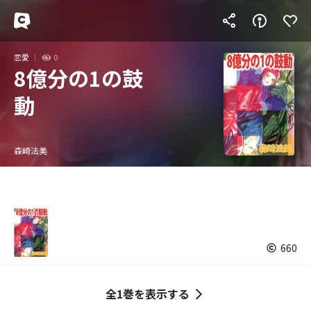
恋愛
0
8億分の1の鼓
動
森崎法美
660
全1巻を表示する