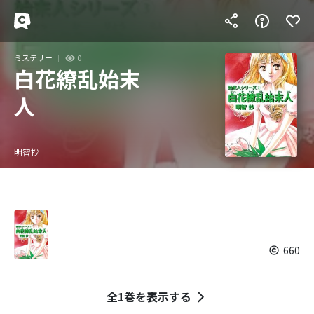
ミステリー
0
白花繚乱始末
人
明智抄
660
全1巻を表示する