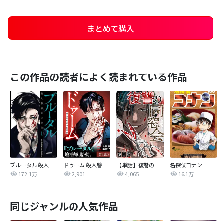
まとめて購入
この作品の読者によく読まれている作品
ブルータル 殺人警察官の告白
ドゥーム 殺人警察官の断罪録 分冊版
【単話】復讐の同窓会
名探偵コナン
172.1万
2,901
4,065
16.1万
同じジャンルの人気作品