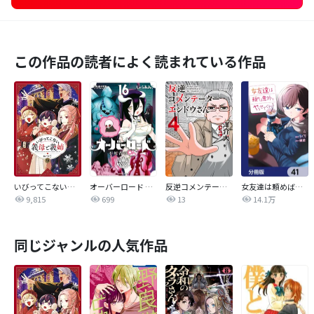
この作品の読者によく読まれている作品
いびってこない義母と義姉
オーバーロード 不死者のOh!
反逆コメンテーターエンドウさん
女友達は頼めば意外とヤらせてくれる【分冊版】
9,815
699
13
14.1万
同じジャンルの人気作品