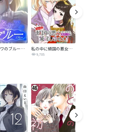
サレタガワのブルー【タテヨミ】
私の中に傾国の悪女がいますが、絶対に国は滅ぼしません！【タテヨミ】
最強ヒモ男に愛されまして
9,705
1.6万