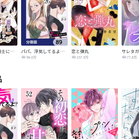
悪女は仮面の騎士に騙されない
パパ、浮気してるよ？娘と二人でクズ夫を捨てます【分冊版】
恋と弾丸
96.0万
257.9万
77.8万
品