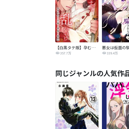
【白黒タテ版】孕むまで乱れいけ～身代わり花嫁と軍服の猛愛
357.7万
339.4万
同じジャンルの人気作