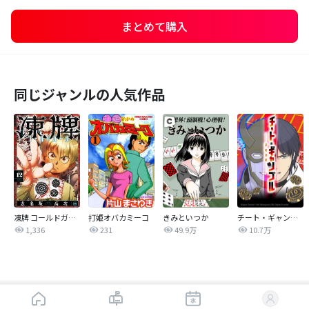
まとめて購入
同じジャンルの人気作品
凍牌 コールドガール
打姫オバカミーコ
きみといつか
チート・ギャンブルー謀略博戯ー
1,336
231
49.9万
10.7万
はじめから読む