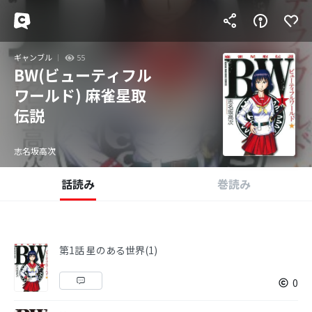
ギャンブル
55
BW(ビューティフル
ワールド) 麻雀星取
伝説
志名坂高次
話読み
巻読み
第1話 星のある世界(1)
0