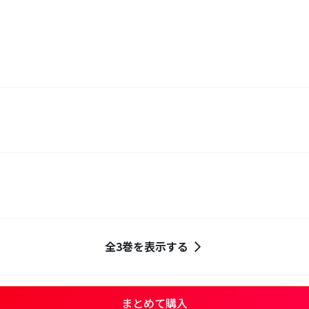
全3巻を表示する
まとめて購入