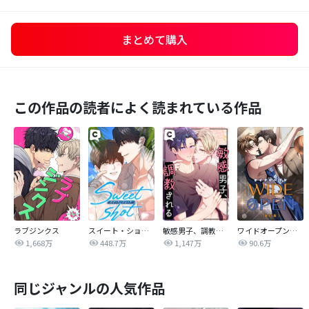
まとめて購入
この作品の読者によく読まれている作品
ラブジンクス
スイート・ショット
敏感男子、調教される
ワイドオープン【改訂版】
1,668万
448.7万
1,147万
90.6万
同じジャンルの人気作品