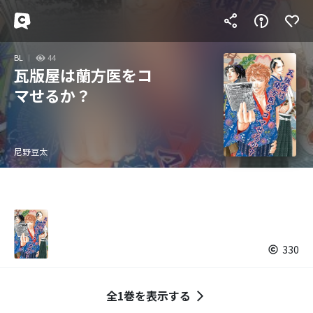
BL
44
瓦版屋は蘭方医をコ
マせるか？
尼野豆太
330
全1巻を表示する