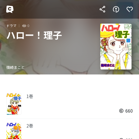
ドラマ
0
ハロー！理子
篠崎まこと
1巻
660
2巻