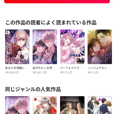
この作品の読者によく読まれている作品
あなたを地獄に堕とすまで
私がわたしを売る理由
パーフェクトグリッター
シンジュウエンド【タテヨミ】
838.6万
607.5万
35.5万
5.5万
同じジャンルの人気作品