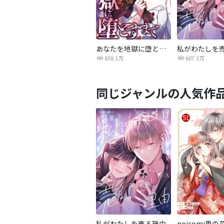
あなたを地獄に堕とすまで
私がわたしを
838.1万
607.3万
同じジャンルの人気作
私がわたしを売る理由
noicomi鬼の