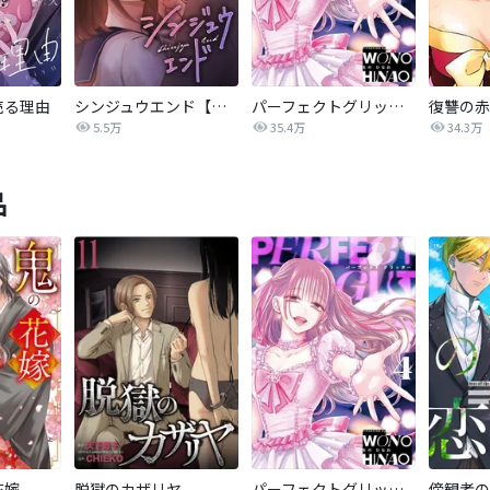
売る理由
シンジュウエンド【タテヨミ】
パーフェクトグリッター
5.5万
35.4万
34.3万
品
花嫁
脱獄のカザリヤ
パーフェクトグリッター
傍観者の