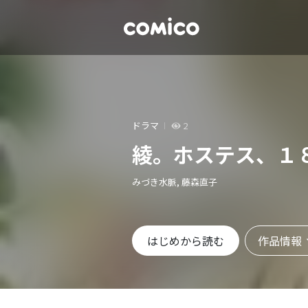
ドラマ
2
綾。ホステス、１
みづき水脈, 藤森直子
作品情報
はじめから読む