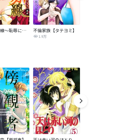
復讐の赤線～恥辱にまみれた少女の運命～【タテヨミ】
不倫家族【タテヨミ】
夫を社会的に抹殺する5つの方法
1.9万
629.6万
恋【単話売】
天は赤い河のほとり
隣国の王太子が奴隷として売られていたので買ってみました【単話】