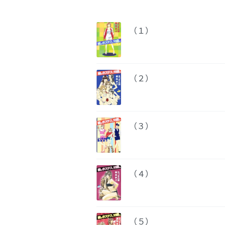
（１）
（２）
（３）
（４）
（５）