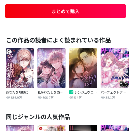
まとめて購入
この作品の読者によく読まれている作品
あなたを地獄に堕とすまで
私がわたしを売る理由
シンジュウエンド【タテヨミ】
パーフェクトグリッター
836.9万
606.9万
5.4万
35.1万
同じジャンルの人気作品