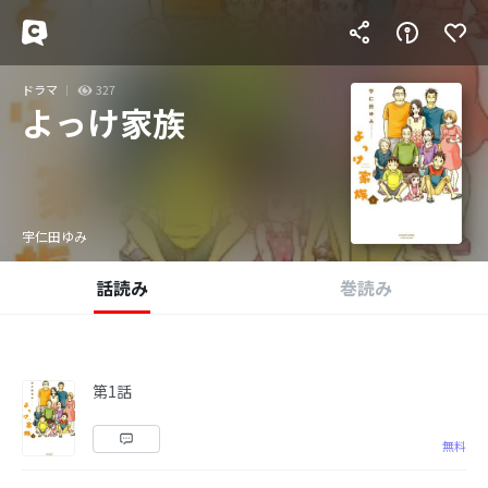
ドラマ
327
よっけ家族
宇仁田ゆみ
話読み
巻読み
第1話
無料